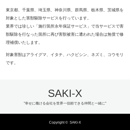
東京都、千葉県、埼玉県、神奈川県、群馬県、栃木県、茨城県を
対象とした害獣駆除サービスを行っています。
業界では珍しい「施行箇所永年保証サービス」で当サービスで害
獣駆除を行なった箇所に再び害獣被害に遭われた場合は無償で修
理補償いたします。
対象害獣はアライグマ、イタチ、ハクビシン、ネズミ、コウモリ
です。
SAKI-X
"幸せに働ける会社を世界一信頼できる仲間と一緒に"
Copyright ©
SAKI-X